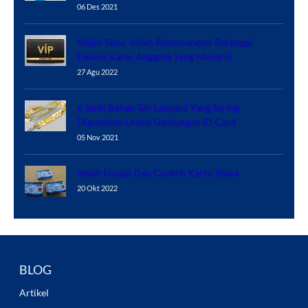
06 Des 2021
Wajib Tahu! Inilah Rekomendasi Berbagai
Desain Kartu Anggota Yang Menarik
27 Agu 2022
6 Jenis Bahan Tali Lanyard Yang Sering
Digunakan Untuk Gantungan ID Card
05 Nov 2021
Inilah Fungsi Dan Contoh Kartu Siswa
20 Okt 2022
BLOG
Artikel