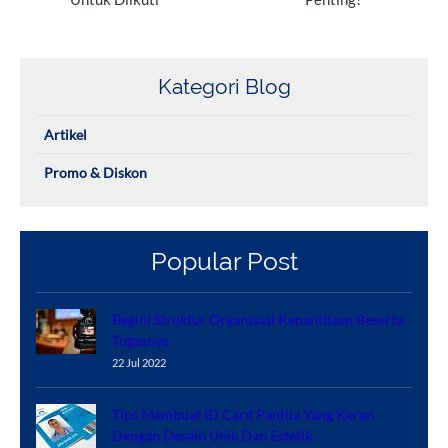
Kategori Blog
Artikel
Promo & Diskon
Popular Post
Begini Struktur Organisasi Kepanitiaan Beserta
Tugasnya
22 Jul 2022
Tips Membuat ID Card Panitia Yang Keren
Dengan Desain Unik Dan Estetik