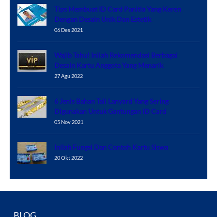
Tips Membuat ID Card Panitia Yang Keren
Dengan Desain Unik Dan Estetik
06 Des 2021
Wajib Tahu! Inilah Rekomendasi Berbagai
Desain Kartu Anggota Yang Menarik
27 Agu 2022
6 Jenis Bahan Tali Lanyard Yang Sering
Digunakan Untuk Gantungan ID Card
05 Nov 2021
Inilah Fungsi Dan Contoh Kartu Siswa
20 Okt 2022
BLOG